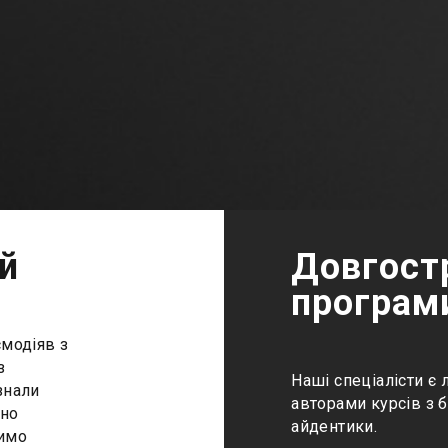
ій
Довгостр
програм
ємодіяв з
з
Наші спеціалісти є 
знали
авторами курсів з 
нно
айдентики.
димо