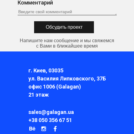
Комментарий
Напишите нам сообщение и мы свяжемся
с Вами в ближайшее время
г. Киев, 03035
ул. Василия Липковского, 37Б
офис 1006 (Galagan)
21 этаж
sales@galagan.ua
+38 050 356 67 51